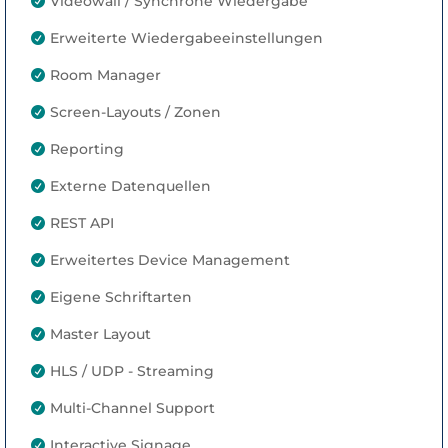
Videowall / Synchrone Wiedergabe

Erweiterte Wiedergabeeinstellungen

Room Manager

Screen-Layouts / Zonen

Reporting

Externe Datenquellen

REST API

Erweitertes Device Management

Eigene Schriftarten

Master Layout

HLS / UDP - Streaming

Multi-Channel Support

Interactive Signage
