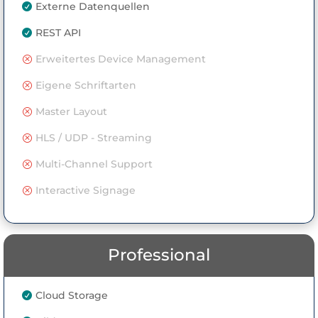
Externe Datenquellen

REST API

Erweitertes Device Management
Q
Eigene Schriftarten
Q
Master Layout
Q
HLS / UDP - Streaming
Q
Multi-Channel Support
Q
Interactive Signage
Q
Professional
Cloud Storage
