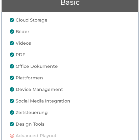
Basic
Cloud Storage

Bilder

Videos

PDF

Office Dokumente

Plattformen

Device Management

Social Media Integration

Zeitsteuerung

Design Tools

Advanced Playout
Q