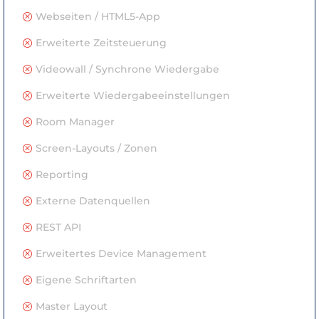
Webseiten / HTML5-App
Q
Erweiterte Zeitsteuerung
Q
Videowall / Synchrone Wiedergabe
Q
Erweiterte Wiedergabeeinstellungen
Q
Room Manager
Q
Screen-Layouts / Zonen
Q
Reporting
Q
Externe Datenquellen
Q
REST API
Q
Erweitertes Device Management
Q
Eigene Schriftarten
Q
Master Layout
Q