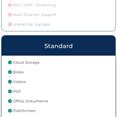
HLS / UDP - Streaming
Q
Multi-Channel Support
Q
Interactive Signage
Q
Standard
Cloud Storage

Bilder

Videos

PDF

Office Dokumente

Plattformen
