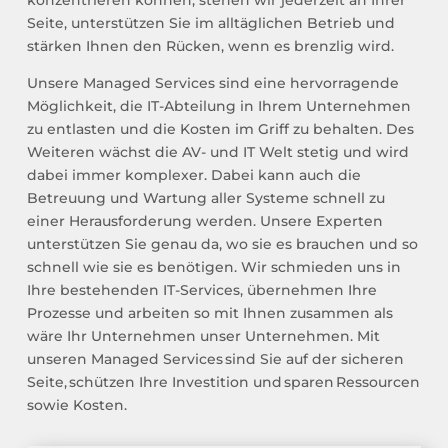
konzentrieren können
,
st
ehen wir jederzeit an Ihrer
Seite
,
unterstützen Sie im alltäglichen Betrieb
und
stärken Ihnen den Rücken, wenn es brenzlig wird.
U
n
sere
Managed
Services sind eine hervorragende
Möglichkeit, die IT-Abteilung in Ihrem Unternehmen
zu entlasten und die Kosten im Griff zu behalten.
Des
Weiteren wächst die
AV- und IT Welt
stetig
und
wird
dabei
immer
komplexer
.
Dabei
kann
auch
die
Betreuung
und
Wartung
aller
Systeme
schnell
zu
einer
Herausforderung
werden
.
Unsere Experten
unterstützen Sie genau da
,
wo sie es brauchen und so
schnell wie sie es benötigen.
Wir schmieden uns in
Ihre bestehenden IT-Services
, übernehmen Ihre
Prozesse und arbeiten so mit Ihnen zusammen als
wäre
Ihr Unternehmen unser Unternehmen.
Mit
unseren
Managed
Services sind Sie auf der sicheren
Seite, schützen Ihre Investition und sparen Ressourcen
sowie Kosten
.